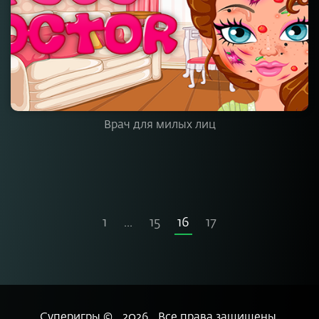
Врач для милых лиц
1
...
15
16
17
Суперигры ©
2026
Все права защищены.